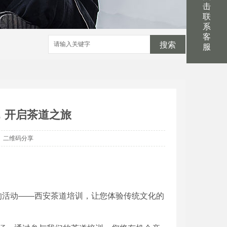
击
联
系
客
搜索
服
，开启茶道之旅
二维码分享
的活动——西安茶道培训，让您体验传统文化的