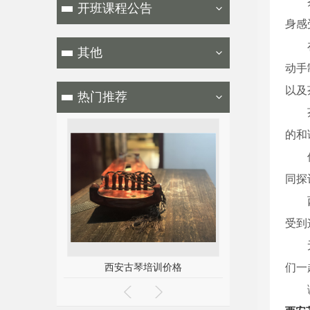
开班课程公告
身感
其他
动手
以及
热门推荐
的和
同探
受到
培训
西安古琴培训价格
西安茶
们一