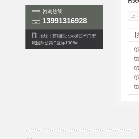
西安
咨询热线
上
13991316928
【
地址：莲湖区北大街西华门宏
城国际公寓C座际1008#