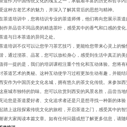
茶道作为中国传统文化的瑰宝之一，承载着丰富的历史和哲学内
受这种古老艺术的魅力，并深入了解其背后的思想与精神。
在茶道培训中，您将结识专业的茶道师傅，他们将向您展示茶道
制作并品尝不同品类的精选茶叶，感受其中的香气和口感的变化
茶道与日本茶道的异同之处。
茶道培训不仅可以让您学习茶艺技巧，更能给您带来心灵上的愉
谐，通过沏茶、品茗，您可以放松身心，感受到生活中真正的美
值得一提的是，我们的培训课程注重个性化和互动体验。您将有
讨茶道艺术的奥秘。这种互动使学习过程更加生动有趣，并能结
西安作为中国历史文化名城，拥有悠久的茶文化传统。来参加西
这座城市独特的韵味。您可以欣赏到西安的风景名胜，品尝当地
无论您是茶道爱好者、文化追求者还是只是想寻找一种新的体验
具销售
起踏上这段探索传统文化的旅程，开启茶道之门，感受其中的智
西安茶叶销售
谢谢大家阅读本篇文章。如有任何问题或想了解更多信息，请随时