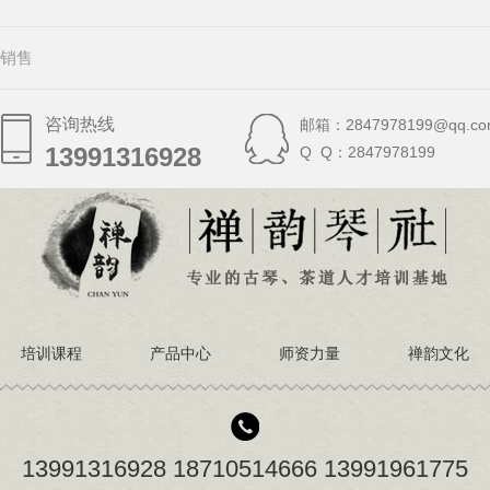
销售
咨询热线
邮箱：2847978199@qq.co
13991316928
13991316928
Q Q：2847978199
培训课程
产品中心
师资力量
禅韵文化
13991316928 18710514666 13991961775