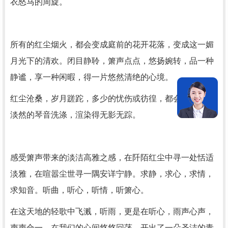
衣怒马的周旋。
所有的红尘烟火，都会变成庭前的花开花落，变成这一媚
月光下的清欢。闭目静聆，箫声点点，悠扬婉转，品一种
静谧，享一种闲暇，得一片悠然清绝的心境。
红尘沧桑，岁月蹉跎，多少的忧伤或彷徨，都会被这幽雅
淡然的琴音洗涤，渲染得无影无踪。
感受箫声带来的淡洁高雅之感，在阡陌红尘中寻一处恬适
淡雅，在喧嚣尘世寻一隅安详宁静。求静，求心，求情，
求知音。听曲，听心，听情，听箫心。
在这天地的轻歌中飞溅，听雨，更是在听心，雨声心声，
声声合一，在我们的心间悠悠回荡，开出了一朵圣洁的青