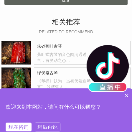
提交
相关推荐
RELATED TO RECOMMEND
朱砂蕉叶古琴
蕉叶式古琴的音色圆润通透、中正平和、通体贯
气，有灵动之态…
绿伏羲古琴
《琴操》认为，当初伏羲造琴，是为了“反其天
真”。这些哲人…
×
月夜梅花蕉叶古琴
欢迎来到本网站，请问有什么可以帮您？
“墙脚数枝梅，凌寒独自开。遥知不是雪，为有暗
香来。”蕉叶…
现在咨询
稍后再说